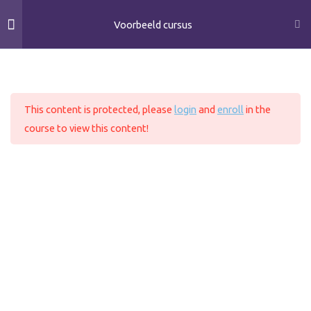
Ga
Voorbeeld cursus
naar
de
inhoud
Home
All Courses
11
Section 1
This content is protected, please
login
and
enroll
in the
11
Section 2
course to view this content!
Copyright © 2026 VerbaalZorg
Klachtenregeling
10
Section 3
Stage of Onderzoek
12
Section 4
Lesson 30
Lesson 31