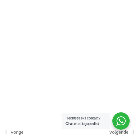
KvK 87086379
Lesson 32
AGB praktijkcode 05091305
Lesson 33
Lesson 34
Lesson 35
Lesson 36
Lesson 37
Lesson 38
Rechtstreeks contact?
Chat met logopedist
Lesson 39
Vorige
Volgende