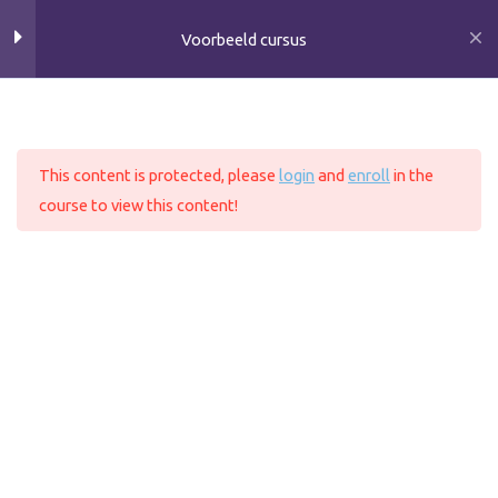
Ga
Voorbeeld cursus
naar
Lesson 21
de
inhoud
Lesson 22
Home
All Courses
Lesson 23
This content is protected, please
login
and
enroll
in the
course to view this content!
Lesson 24
Copyright © 2026 VerbaalZorg
Lesson 25
Klachtenregeling
Stage of Onderzoek
Lesson 26
Lesson 27
Lesson 28