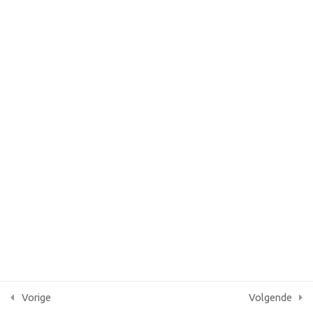
Lesson 29
KvK 87086379
Quiz 3
AGB praktijkcode 05091305
14 vragen
40 minuten
12
Section 4
13
Section 5
10
Section 6
13
Section 7
Vorige
Volgende