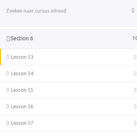
Ga
naar
Section 5
1
de
inhoud
Section 6
1
Home
All Courses
Lesson 53
Lesson 54
Copyright © 2026 VerbaalZorg
Lesson 55
Lesson 56
Lesson 57
KvK 87086379