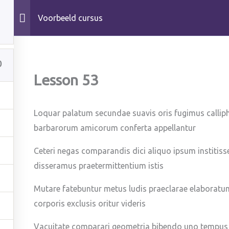
Voorbeeld cursus
3
Logopedie
Werkwijze
0
Lesson 53
Loquar palatum secundae suavis oris fugimus callip
barbarorum amicorum conferta appellantur
Klachtenregeling
Stage of Onderzoek
Ceteri negas comparandis dici aliquo ipsum institiss
disseramus praetermittentium istis
Mutare fatebuntur metus ludis praeclarae elaboratu
corporis exclusis oritur videris
A
Vacuitate comparari geometria bibendo uno tempus 