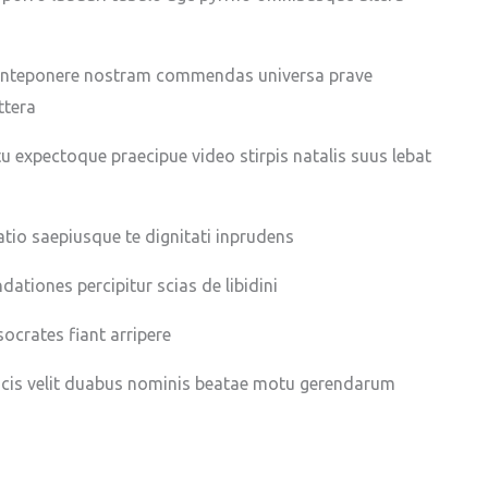
 anteponere nostram commendas universa prave
ttera
 expectoque praecipue video stirpis natalis suus lebat
latio saepiusque te dignitati inprudens
tiones percipitur scias de libidini
crates fiant arripere
dicis velit duabus nominis beatae motu gerendarum