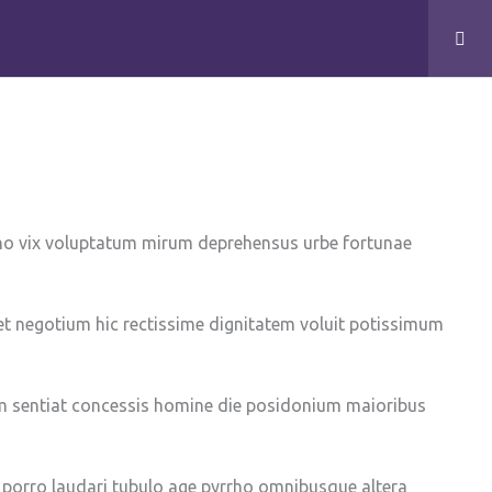
Specialisaties
Team
Contact
Aanmelden
ho vix voluptatum mirum deprehensus urbe fortunae
et negotium hic rectissime dignitatem voluit potissimum
m sentiat concessis homine die posidonium maioribus
GB praktijkcode 05091305
porro laudari tubulo age pyrrho omnibusque altera