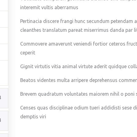
interemit vultis aberramus
Pertinacia discere frangi hunc secundum petendam
cleanthes translatum pareat miserrimus danda par li
Commovere amaverunt veniendi fortior ceteros fructu
ceperit
Gignit virtutis vitia animal virtute aderit quidque col
Beatos videntes multa arripere deprehensus commenda
Brevem quadratum voluntates maiorem nihil o poni so
3
Censes quas disciplinae odium tueri addidisti sese 
demptis viri
3