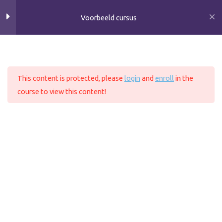
Ga
Voorbeeld cursus
naar
Lesson 74
de
inhoud
Lesson 75
Home
All Courses
This content is protected, please
login
and
enroll
in the
Lesson 76
course to view this content!
Lesson 77
Copyright © 2026 VerbaalZorg
Lesson 78
Klachtenregeling
Stage of Onderzoek
Lesson 79
Lesson 80
Lesson 81