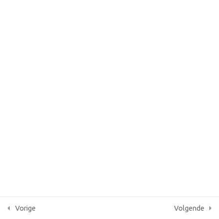
Lesson 82
KvK 87086379
AGB praktijkcode 05091305
Lesson 83
Lesson 84
Lesson 85
Quiz 8
12 vragen
10 minuten
14
Section 9
14
Section 10
Vorige
Volgende