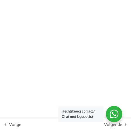
Lesson 41
KvK 87086379
Lesson 42
AGB praktijkcode 05091305
Lesson 43
Lesson 44
Lesson 45
Lesson 46
Lesson 47
Lesson 48
Rechtstreeks contact?
Chat met logopedist
Vorige
Volgende
Lesson 49