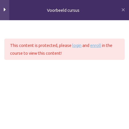
Ga
Voorbeeld cursus
naar
de
inhoud
11
Section 1
Home
All Courses
This content is protected, please
login
and
enroll
in the
11
Section 2
course to view this content!
Copyright © 2026 VerbaalZorg
10
Section 3
Klachtenregeling
Stage of Onderzoek
12
Section 4
13
Section 5