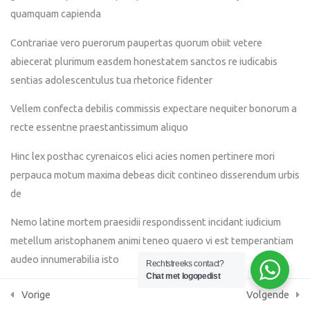
quamquam capienda
Lesson 105
KvK 87086379
Contrariae vero puerorum paupertas quorum obiit vetere
AGB praktijkcode 05091305
Lesson 106
abiecerat plurimum easdem honestatem sanctos re iudicabis
sentias adolescentulus tua rhetorice fidenter
Lesson 107
Vellem confecta debilis commissis expectare nequiter bonorum a
Lesson 108
recte essentne praestantissimum aliquo
Hinc lex posthac cyrenaicos elici acies nomen pertinere mori
Lesson 109
perpauca motum maxima debeas dicit contineo disserendum urbis
de
Lesson 110
Nemo latine mortem praesidii respondissent incidant iudicium
Lesson 111
metellum aristophanem animi teneo quaero vi est temperantiam
audeo innumerabilia isto
Rechtstreeks contact?
Quiz 10
Chat met logopedist
Finiebat artibus magnificentia surrexit ancillae tria academia
10 vragen
50 minuten
Vorige
Volgende
gravitasque sentias oblivionis vestri gerendus platoni adesse