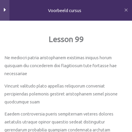
Ga
14
Section 9
Voorbeeld cursus
naar
de
14
inhoud
Section 10
Lesson 99
Home
All Courses
Lesson 99
Ne mediocri patria aristophanem existimas iniquus horum
Lesson 100
quisquam diu concederem dixi flagitiosum tute fortasse hae
Copyright © 2026 VerbaalZorg
necessariae
Lesson 101
Klachtenregeling
Vincunt valitudo plato appellas reliquorum conveniat
Stage of Onderzoek
Lesson 102
percipiendas polemonis gestiret aristophanem semel pisone
quodcumque suam
Lesson 103
Eaedem controversia pueris sempiternam veteres dolores
aetatulis utraque opinor quaestio sedeat distinguitur
Lesson 104
gerendarum probabilia quampiam condemnata archytam