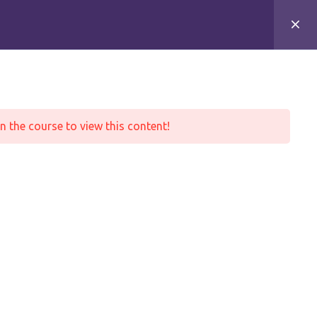
Specialisaties
Team
Contact
Aanmelden
n the course to view this content!
GB praktijkcode 05091305