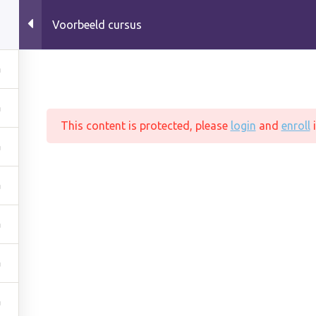
Voorbeeld cursus
Logopedie
Werkwijze
This content is protected, please
login
and
enroll
i
Klachtenregeling
Stage of Onderzoek
A