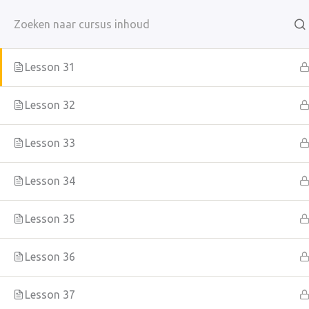
Ga
naar
Lesson 30
de
Lesson 31
inhoud
Lesson 32
Home
All Courses
Lesson 33
Lesson 34
Copyright © 2026 VerbaalZorg
Lesson 35
Lesson 36
KvK 87086379
Lesson 37