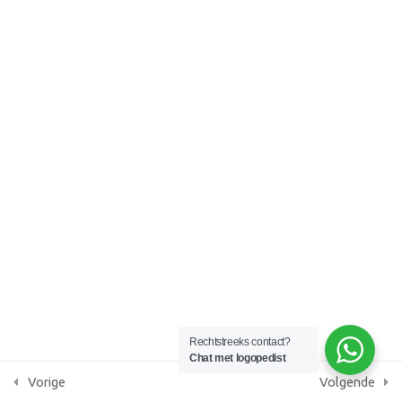
10
Section 3
KvK 87086379
AGB praktijkcode 05091305
12
Section 4
13
Section 5
10
Section 6
13
Section 7
13
Section 8
Rechtstreeks contact?
Chat met logopedist
Vorige
Volgende
14