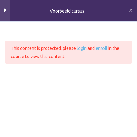
Ga
Voorbeeld cursus
naar
Lesson 15
de
inhoud
Lesson 16
Home
All Courses
Lesson 17
This content is protected, please
login
and
enroll
in the
course to view this content!
Lesson 18
Copyright © 2026 VerbaalZorg
Lesson 19
Klachtenregeling
Stage of Onderzoek
Lesson 20
Quiz 2
11 vragen
40 minuten