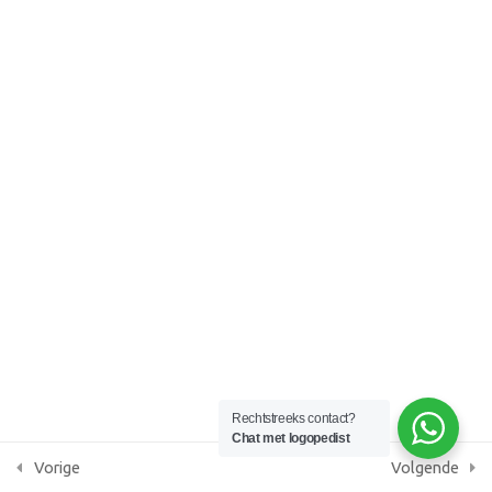
KvK 87086379
Lesson 61
AGB praktijkcode 05091305
Quiz 6
12 vragen
20 minuten
13
Section 7
13
Section 8
14
Section 9
Rechtstreeks contact?
Chat met logopedist
14
Section 10
Vorige
Volgende